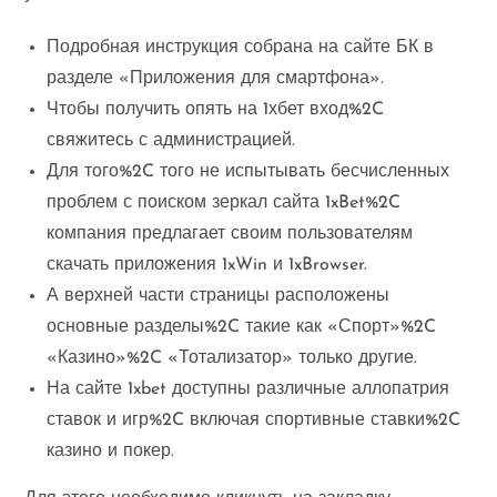
Подробная инструкция собрана на сайте БК в
разделе «Приложения для смартфона».
Чтобы получить опять на 1хбет вход%2C
свяжитесь с администрацией.
Для того%2C того не испытывать бесчисленных
проблем с поиском зеркал сайта 1xBet%2C
компания предлагает своим пользователям
скачать приложения 1xWin и 1xBrowser.
А верхней части страницы расположены
основные разделы%2C такие как «Спорт»%2C
«Казино»%2C «Тотализатор» только другие.
На сайте 1xbet доступны различные аллопатрия
ставок и игр%2C включая спортивные ставки%2C
казино и покер.