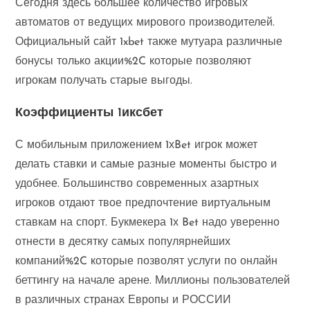
Сегодня здесь большее количество игровых
автоматов от ведущих мирового производителей.
Официальный сайт 1xbet также мутуара различные
бонусы только акции%2C которые позволяют
игрокам получать старые выгоды.
Коэффициенты 1иксбет
С мобильным приложением 1хBet игрок может
делать ставки и самые разные моменты быстро и
удобнее. Большинство современных азартных
игроков отдают твое предпочтение виртуальным
ставкам на спорт. Букмекера 1х Bet надо уверенно
отнести в десятку самых популярнейших
компаний%2C которые позволят услуги по онлайн
беттингу на начале арене. Миллионы пользователей
в различных странах Европы и РОССИИ