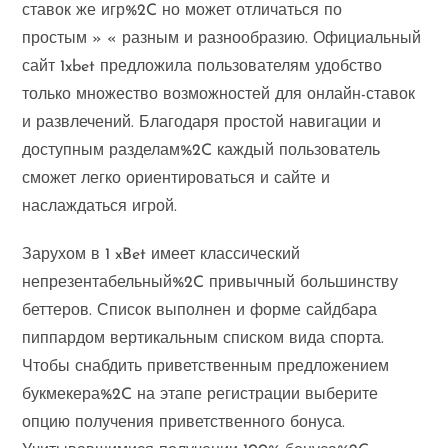
ставок же игр%2C но может отличаться по
простым » « разным и разнообразию. Официальный
сайт 1xbet предложила пользователям удобство
только множество возможностей для онлайн-ставок
и развлечений. Благодаря простой навигации и
доступным разделам%2C каждый пользователь
сможет легко ориентироваться и сайте и
наслаждаться игрой.
Зарухом в 1 xBet имеет классический
непрезентабельный%2C привычный большинству
беттеров. Список выполнен и форме сайдбара
пиппардом вертикальным списком вида спорта.
Чтобы снабдить приветственным предложением
букмекера%2C на этапе регистрации выберите
опцию получения приветственного бонуса.