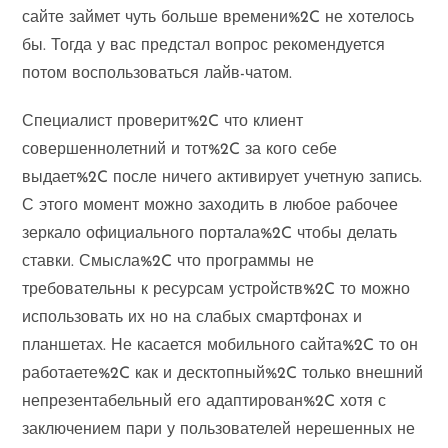
сайте займет чуть больше времени%2C не хотелось
бы. Тогда у вас предстал вопрос рекомендуется
потом воспользоваться лайв-чатом.
Специалист проверит%2C что клиент
совершеннолетний и тот%2C за кого себе
выдает%2C после ничего активирует учетную запись.
С этого момент можно заходить в любое рабочее
зеркало официального портала%2C чтобы делать
ставки. Смысла%2C что программы не
требовательны к ресурсам устройств%2C то можно
использовать их но на слабых смартфонах и
планшетах. Не касается мобильного сайта%2C то он
работаете%2C как и десктопный%2C только внешний
непрезентабельный его адаптирован%2C хотя с
заключением пари у пользователей нерешенных не