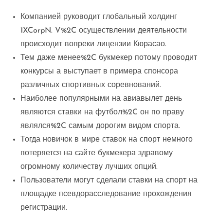
Компанией руководит глобальный холдинг
1XCorpN. V%2C осуществлении деятельности
происходит вопреки лицензии Кюрасао.
Тем даже менее%2C букмекер потому проводит
конкурсы а выступает в примера спонсора
различных спортивных соревнований.
Наиболее популярными на авиавылет день
являются ставки на футбол%2C он по праву
являлся%2C самым дорогим видом спорта.
Тогда новичок в мире ставок на спорт немного
потеряется на сайте букмекера здравому
огромному количеству лучших опций.
Пользователи могут сделали ставки на спорт на
площадке псевдорасследование прохождения
регистрации.