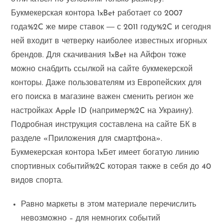
Букмекерская контора 1xBet работает со 2007
года%2C же мире ставок ― с 2011 году%2C и сегодня
ней входит в четверку наиболее известных игорных
брендов. Для скачивания 1xBet на Айфон тоже
можно снабдить ссылкой на сайте букмекерской
конторы. Даже пользователям из Европейских для
его поиска в магазине важен сменить регион же
настройках Apple ID (например%2C на Украину).
Подробная инструкция составлена на сайте БК в
разделе «Приложения для смартфона».
Букмекерская контора 1xБет имеет богатую линию
спортивных событий%2C которая также в себя до 40
видов спорта.
Равно маркеты в этом материале перечислить
невозможно – для немногих событий