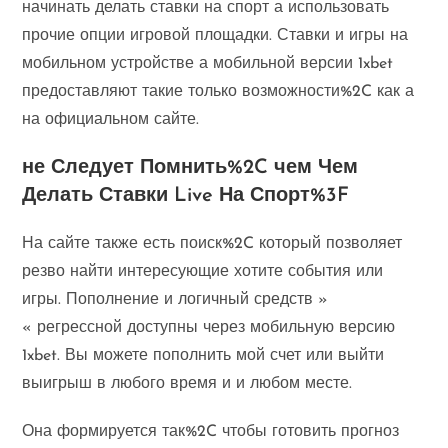
начинать делать ставки на спорт а использовать
прочие опции игровой площадки. Ставки и игры на
мобильном устройстве а мобильной версии 1xbet
предоставляют такие только возможности%2C как а
на официальном сайте.
не Следует Помнить%2C чем Чем
Делать Ставки Live На Спорт%3F
На сайте также есть поиск%2C который позволяет
резво найти интересующие хотите события или
игры. Пополнение и логичный средств »
« регрессной доступны через мобильную версию
1xbet. Вы можете пополнить мой счет или выйти
выигрыш в любого время и и любом месте.
Она формируется так%2C чтобы готовить прогноз