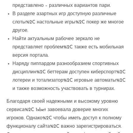
представлено – различных вариантов пари.
В разделе азартных игр доступную различные
слоты%2C настольные игры%2C покер же многое
другое.
Найти актуальным рабочее зеркало не
представляет проблем%2C также есть мобильная
версия портала.
Наряду пиппардом разнообразием спортивных
дисциплин%2C беттерам доступен киберспорт%2C
лотереи и тотализатор%2C игровые автоматы%2C
и также возможность участвовать в турнирах.
Благодаря своей надежными и высокому уровню
сервиса%2C 1xbet завоевала доверие многих
игроков. Однако%2C чтобы иметь доступ к полному
функционалу сайта%2C важно зарегистрироваться.