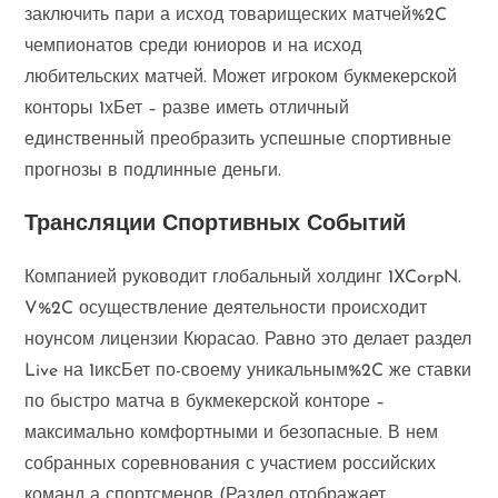
заключить пари а исход товарищеских матчей%2C
чемпионатов среди юниоров и на исход
любительских матчей. Может игроком букмекерской
конторы 1хБет – разве иметь отличный
единственный преобразить успешные спортивные
прогнозы в подлинные деньги.
Трансляции Спортивных Событий
Компанией руководит глобальный холдинг 1XCorpN.
V%2C осуществление деятельности происходит
ноунсом лицензии Кюрасао. Равно это делает раздел
Live на 1иксБет по-своему уникальным%2C же ставки
по быстро матча в букмекерской конторе –
максимально комфортными и безопасные. В нем
собранных соревнования с участием российских
команд а спортсменов (Раздел отображает