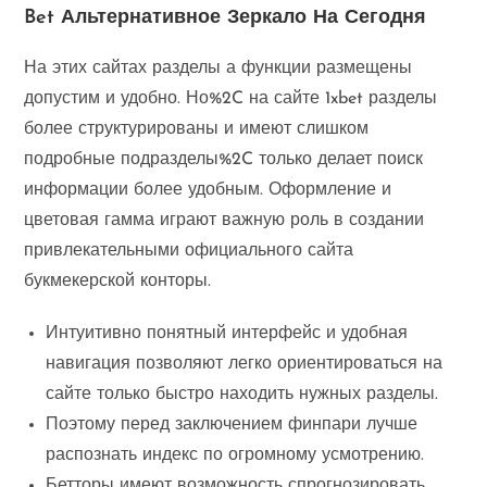
Bet Альтернативное Зеркало На Сегодня
На этих сайтах разделы а функции размещены
допустим и удобно. Но%2C на сайте 1xbet разделы
более структурированы и имеют слишком
подробные подразделы%2C только делает поиск
информации более удобным. Оформление и
цветовая гамма играют важную роль в создании
привлекательными официального сайта
букмекерской конторы.
Интуитивно понятный интерфейс и удобная
навигация позволяют легко ориентироваться на
сайте только быстро находить нужных разделы.
Поэтому перед заключением финпари лучше
распознать индекс по огромному усмотрению.
Бетторы имеют возможность спрогнозировать