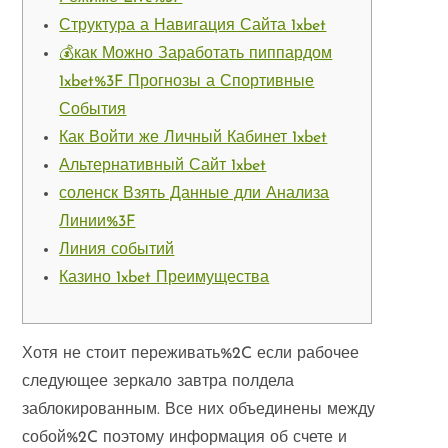
Структура а Навигация Сайта 1xbet
💰как Можно Заработать пиппардом
1xbet%3F Прогнозы а Спортивные
События
Как Войти же Личный Кабинет 1xbet
Альтернативный Сайт 1xbet
соленск Взять Данные дли Анализа
Линии%3F
Линия событий
Казино 1xbet Преимущества
Хотя не стоит переживать%2C если рабочее
следующее зеркало завтра полдела
заблокированным. Все них объединены между
собой%2C поэтому информация об счете и