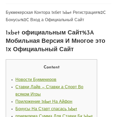
Букмекерская Контора 1хбет 1xbet Регистрация%2C
Бонусы%2C Вход а Официальный Сайт
1xbet официальным Сайт%3A
Мобильная Версия И Многое это
1х Официальный Сайт
Content
Новости Букмекеров
Ставки Лайв — Ставки а Спорт Во
всяком Игры
Приложение 1хbet На Айфон
Бонусы На Старт спасась 1xbet
приемлема Сумма Для Ставки Бк 1xbet